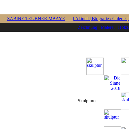
SABINE TEUBNER MBAYE
| Aktuell
| Biografie
/ Galerie
|
Zeichnung
Malerei
Holzs
Skulpturen